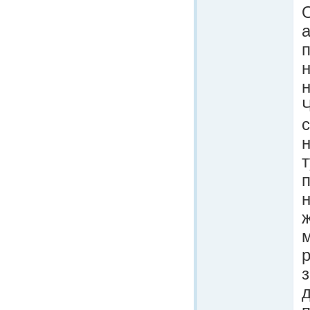
а
п
н
н
т
п
н
ж
м
з
д