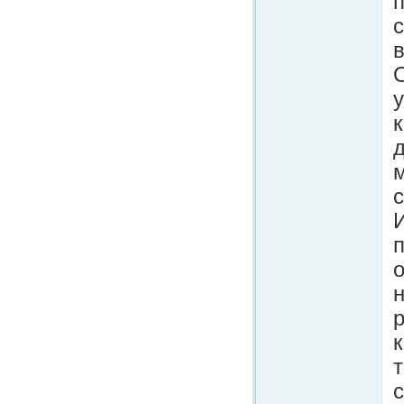
О
д
м
с
И
п
о
с