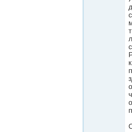
д
м
т
л
п
о
С