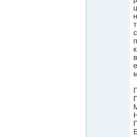
с
п
в
м
П
Б