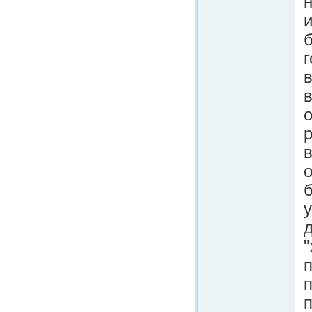
н
г
в
р
в
б
у
д
п