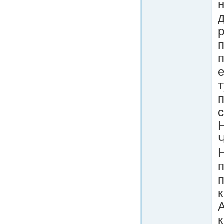
д
п
п
Ч