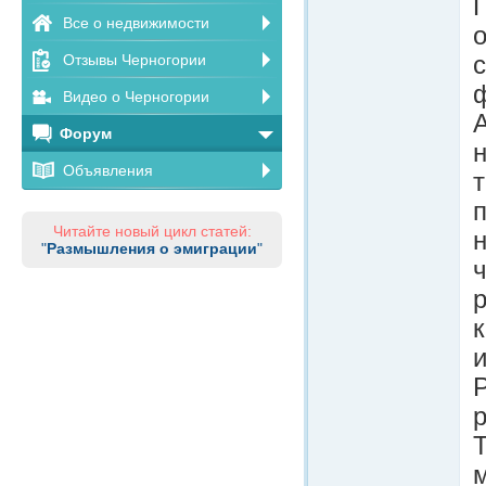
Все о недвижимости
о
Отзывы Черногории
с
Видео о Черногории
Форум
н
Объявления
т
п
Читайте новый цикл статей:
н
"
Размышления о эмиграции
"
р
и
р