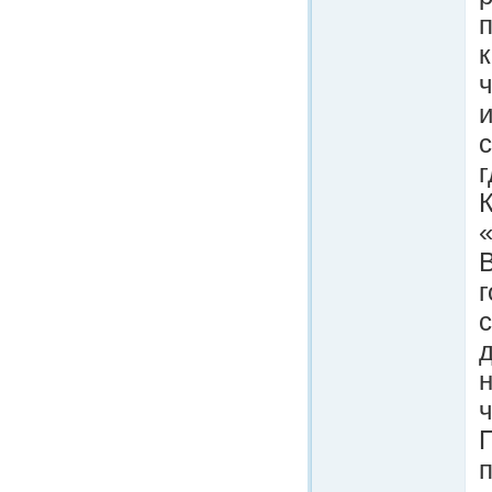
ч
с
«
с
ч
п