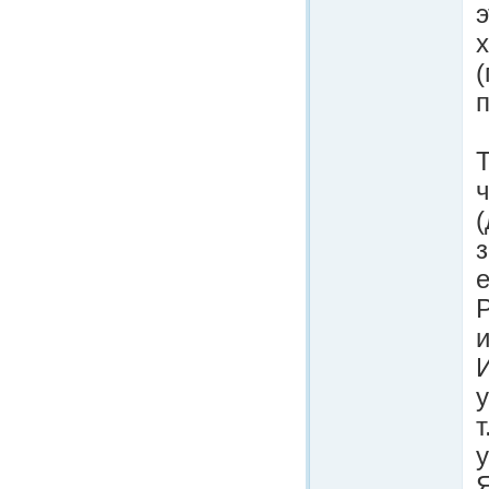
э
(
з
и
у
т
у