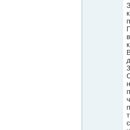
п
П
в
В
н
п
т