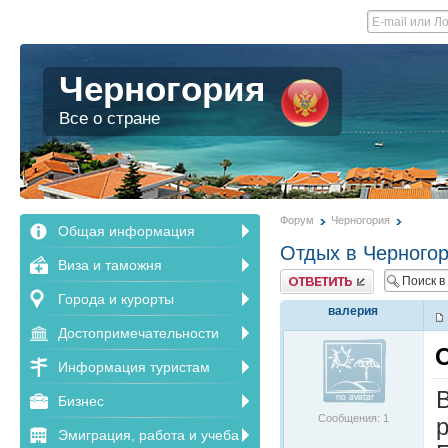
Черногория
Все о стране
Форум
Черногория
Общая информация
Отдых в Черногор
Виза и таможня
Ответить
Города и курорты
валерия
Достопримечательности
Информация туристам
Бизнес
Сообщения: 1
р
Эмиграция, работа и учеба