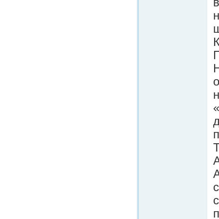
Н
н
«
Т
с