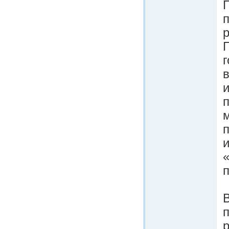
п
р
г
и
п
«
п