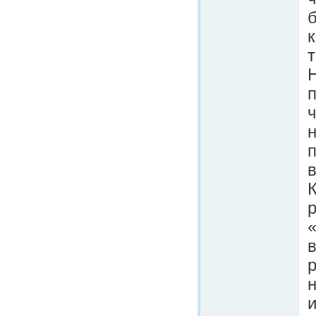
к
т
н
в