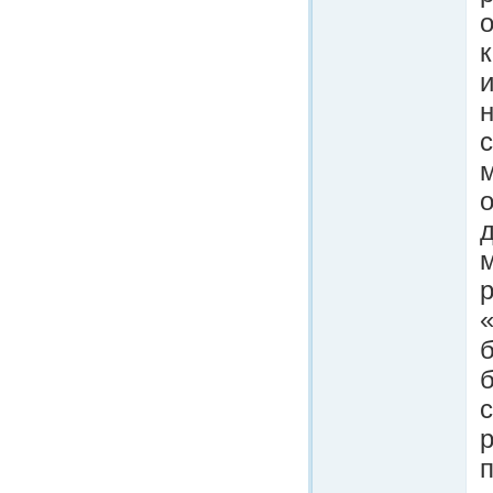
о
и
н
д
р
«
р
п