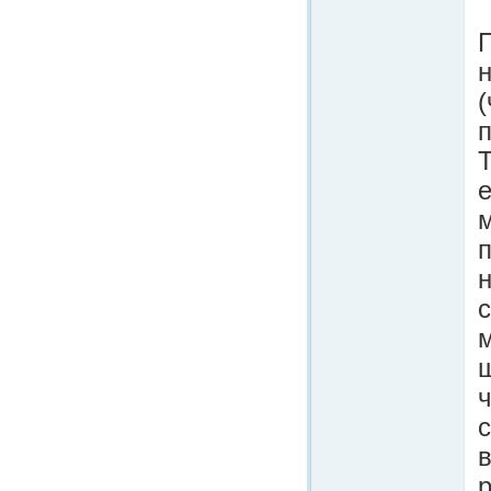
н
Т
п
н
ш
с