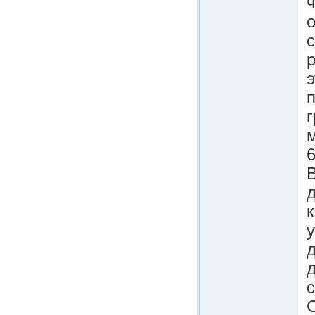
ч
о
э
г
В
д
к
д
д
с