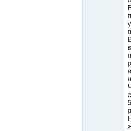
В
п
В
в
п
р
в
н
Ч
е
5
р