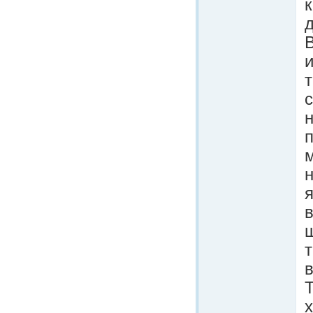
д
т
с
п
н
я
ш
т