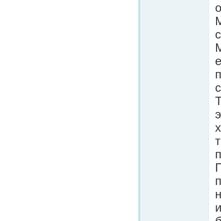
о
п
э
т
п
н
и