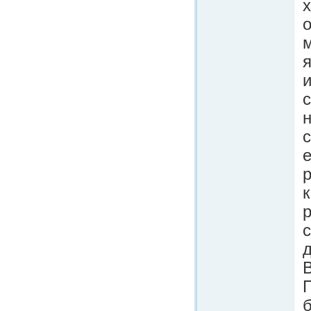
х
о
м
е
к
р
с
В