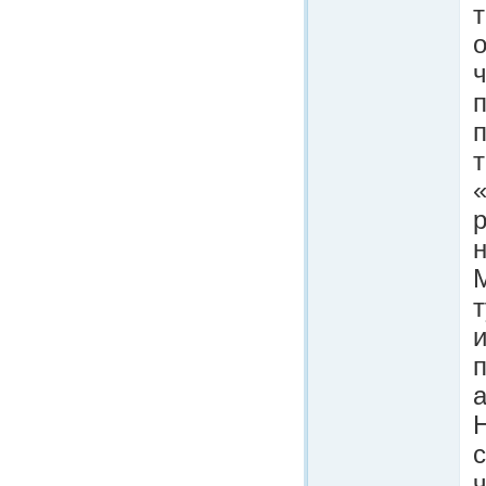
т
о
п
т
«
р
т
и
п
а
ч