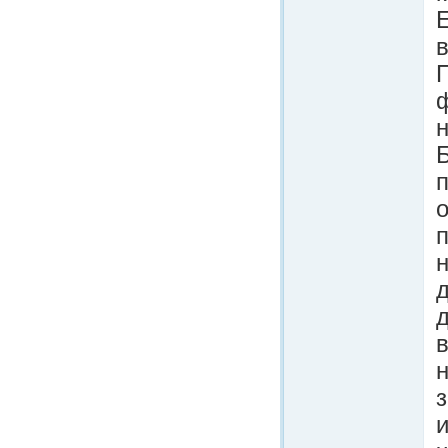
в
П
ф
Б
о
п
д
в
и