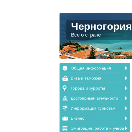
Черногория
Все о стране
Общая информация
Виза и таможня
Города и курорты
Достопримечательности
Информация туристам
Бизнес
Эмиграция, работа и учеба