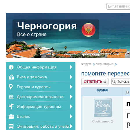
Черногория
Все о стране
Форум
Черногория
Общая информация
помогите перевес
Виза и таможня
Ответить
Города и курорты
syst60
Достопримечательности
Информация туристам
Бизнес
Сообщения: 2
Эмиграция, работа и учеба