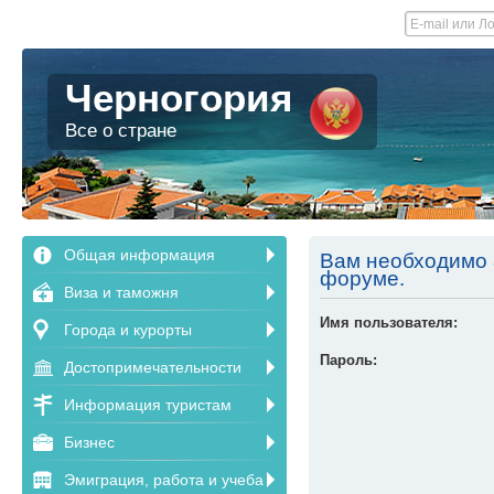
Черногория
Все о стране
Общая информация
Вам необходимо а
форуме.
Виза и таможня
Имя пользователя:
Города и курорты
Пароль:
Достопримечательности
Информация туристам
Бизнес
Эмиграция, работа и учеба