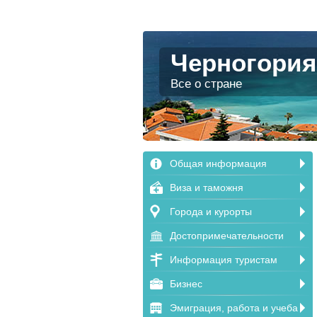
Черногория
Все о стране
Общая информация
Виза и таможня
Города и курорты
Достопримечательности
Информация туристам
Бизнес
Эмиграция, работа и учеба